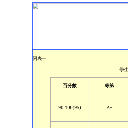
附表一
學
百分數
等第
90-100(95)
A+