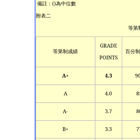
備註：()為中位數
附表二
等第
GRADE
等第制成績
百分
POINTS
A+
4.3
9
A
4.0
8
A-
3.7
8
B+
3.3
7