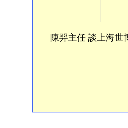
陳羿主任
談上海世