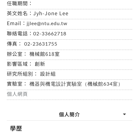
任職期間：
英文姓名：
Jyh-Jone Lee
Email：
jjlee@ntu.edu.tw
聯絡電話：
02-33662718
傳真：
02-23631755
辦公室：
機械館618室
影響區域：
創新
研究所組別：
設計組
實驗室：
機器與機電設計實驗室（機械館634室）
個人網頁
個人簡介
學歷