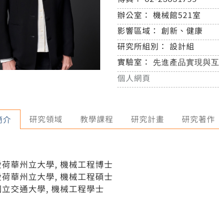
辦公室：
機械館521室
影響區域：
創新、健康
研究所組別：
設計組
實驗室：
先進產品實現與互
個人網頁
研究領域
教學課程
研究計畫
研究著作
簡介
愛荷華州立大學, 機械工程博士
愛荷華州立大學, 機械工程碩士
國立交通大學, 機械工程學士