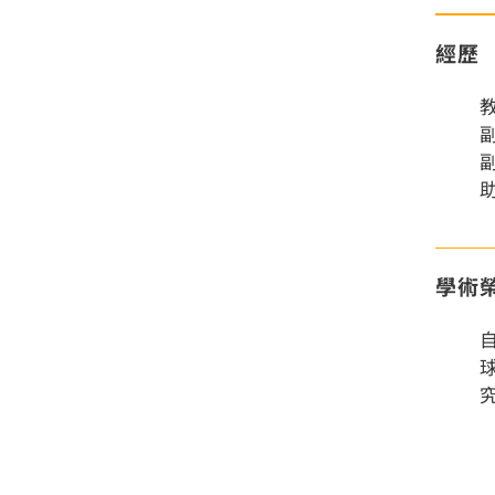
經歷
學術
自