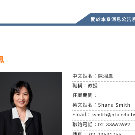
關於本系
消息公告
鳳
中文姓名：
陳湘鳳
職稱：
教授
任職期間：
英文姓名：
Shana Smith
Email：
ssmith@ntu.edu.t
聯絡電話：
02-33662692
傳真：
02-23631755