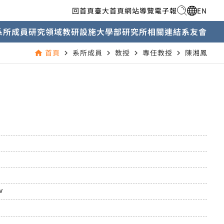
回首頁
臺大首頁
網站導覽
電子報
EN
系所成員
研究領域
教研設施
大學部
研究所
相關連結
系友會
首頁
系所成員
教授
專任教授
陳湘鳳
home
navigate_next
navigate_next
navigate_next
navigate_next
w