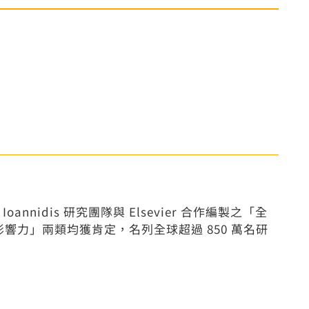
 Ioannidis 研究團隊與 Elsevier 合作編製之「全
響力」兩類均獲肯定，名列全球超過 850 萬名研