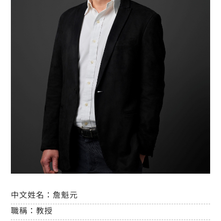
中文姓名：
詹魁元
職稱：
教授