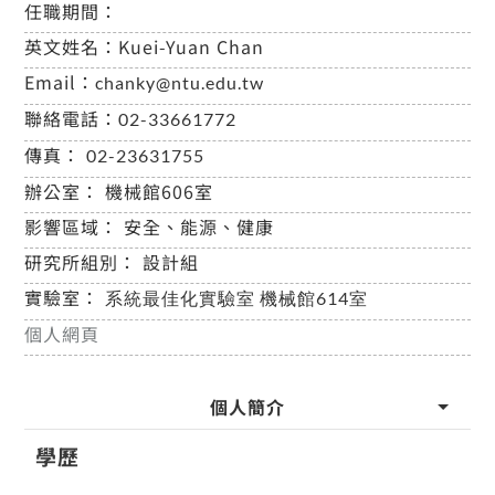
任職期間：
英文姓名：
Kuei-Yuan Chan
Email：
chanky@ntu.edu.tw
聯絡電話：
02-33661772
傳真：
02-23631755
辦公室：
機械館606室
影響區域：
安全、能源、健康
研究所組別：
設計組
實驗室：
系統最佳化實驗室 機械館614室
個人網頁
個人簡介
學歷