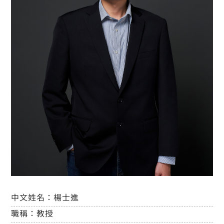
中文姓名：
楊士進
職稱：
教授