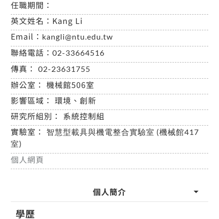
任職期間：
英文姓名：
Kang Li
Email：
kangli@ntu.edu.tw
聯絡電話：
02-33664516
傳真：
02-23631755
辦公室：
機械館506室
影響區域：
環境、創新
研究所組別：
系統控制組
實驗室：
智慧型載具與機電整合實驗室 (機械館417
室)
個人網頁
個人簡介
學歷