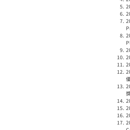
P
P
2
C