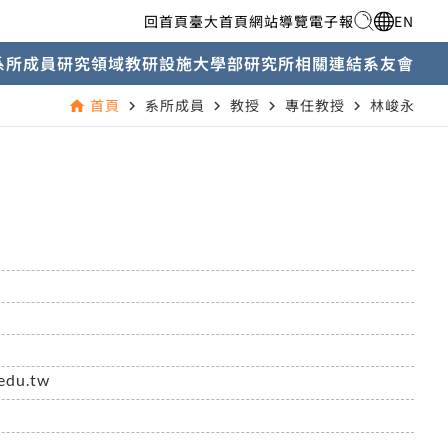
回首頁
臺大首頁
網站導覽
電子報
EN
系所成員
研究領域
教研設施
大學部
研究所
相關連結
系友會
首頁
系所成員
教授
專任教授
林峻永
home
navigate_next
navigate_next
navigate_next
navigate_next
edu.tw