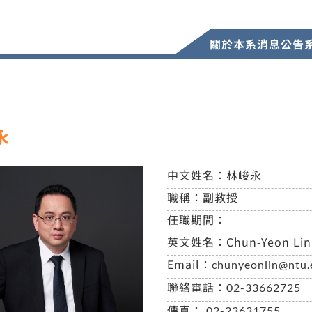
關於本系
消息公告
永
中文姓名：
林峻永
職稱：
副教授
任職期間：
英文姓名：
Chun-Yeon Lin
Email：
chunyeonlin@ntu.
聯絡電話：
02-33662725
傳真：
02-23631755