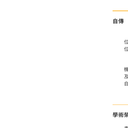
自傳
及
學術