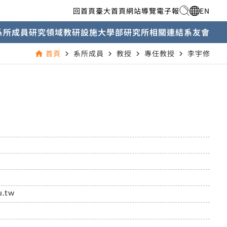
回首頁
臺大首頁
網站導覽
電子報
EN
系所成員
研究領域
教研設施
大學部
研究所
相關連結
系友會
首頁
系所成員
教授
專任教授
李宇修
home
navigate_next
navigate_next
navigate_next
navigate_next
u.tw