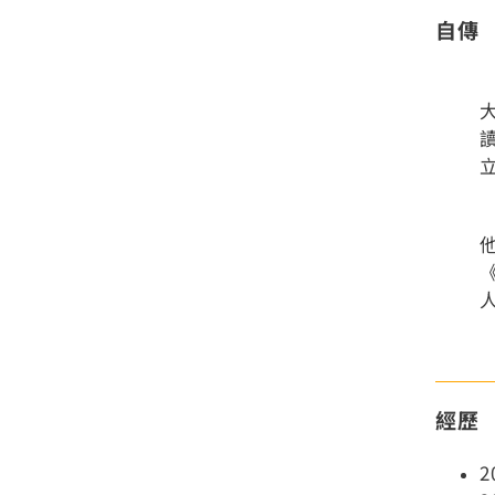
自傳
讀
他
《
經歷