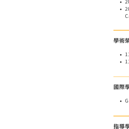
2
C
學術
國際
G
指導