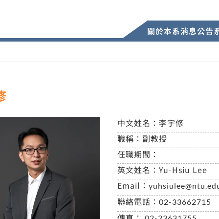
關於本系
消息公告
修
中文姓名：
李宇修
職稱：
副教授
任職期間：
英文姓名：
Yu-Hsiu Lee
Email：
yuhsiulee@ntu.ed
聯絡電話：
02-33662715
傳真：
02-23631755