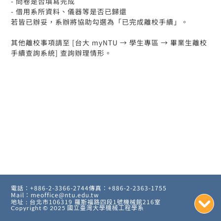
- 問卷是否填寫完成
- 借用系所資料、儀器等是否已歸還
若皆已辦妥，系辦將協助勾選為「已完成離校手續」。
其他離校事項請至 [台大 myNTU → 學生專區 → 畢業生離校
手續查詢系統] 查詢辦理情形。
電話：+886-2-3366-2744
傳真：+886-2-2363-1755
Mail：meoffice@ntu.edu.tw
地址 : 台北市106319 羅斯福路四段1號機械館216室
Copyright © 2025
國立臺灣大學機械工程學系