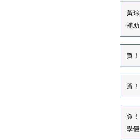
黃琮
補助
賀！
賀！
賀！
學優