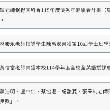
暉老師獲得國科會115年度優秀年輕學者計畫（原
。
林峻永老師指導學生陳禹安榮獲第10屆學士班學
黃信富老師榮獲本校114學年度全校全英語授課
蕭浩明、盧中仁、蔡協澄、楊馥菱、張秉純老師榮
良獎」。