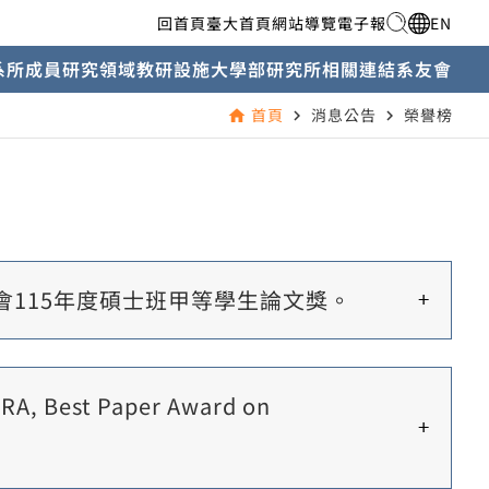
回首頁
臺大首頁
網站導覽
電子報
EN
系所成員
研究領域
教研設施
大學部
研究所
相關連結
系友會
首頁
消息公告
榮譽榜
home
navigate_next
navigate_next
115年度碩士班甲等學生論文獎。
st Paper Award on