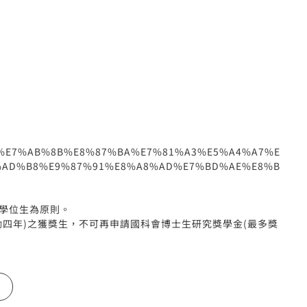
9C%8B%E7%AB%8B%E8%87%BA%E7%81%A3%E5%A4%A7%E
%AD%B8%E9%87%91%E8%A8%AD%E7%BD%AE%E8%B
學位生為原則。
四年)之獲獎生，不可再申請國科會博士生研究獎學金(最多獎