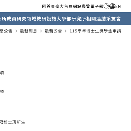
回首頁
臺大首頁
網站導覽
電子報
EN
系所成員
研究領域
教研設施
大學部
研究所
相關連結
系友會
息公告
最新消息
最新公告
115學年博士生獎學金申請
navigate_next
navigate_next
navigate_next
分項
分項
不限博士班新生