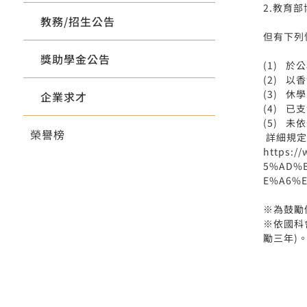
2.教育
教務/招生公告
但有下列
獎助學金公告
(1) 
(2) 
(3) 
企業求才
(4) 
(5) 
榮譽榜
詳細規定
https:
5%AD%
E%A6%E
※為鼓勵
※依國科
勵三年)