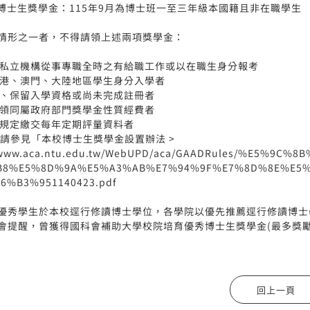
部博士生獎學金：115年9月為博士班一至三年級本國籍且非在職學生
情形之一者，不得請領上述兩項獎學金：
於公私立機構從事專職全時之有給職工作或以在職生身分報考
以香港、澳門、大陸地區學生身分入學者
休學、保留入學資格或尚未完成註冊者
已支領同屬政府部門獎學金性質經費者
未依規定繳交每年定期評量資料者
請參見「本校博士生獎學金設置辦法 >
//www.aca.ntu.edu.tw/WebUPD/aca/GAADRules/%E5%
B8%E5%8D%9A%E5%A3%AB%E7%94%9F%E7%8D%8E%E5
6%B3%951140423.pdf
優秀學生於本校逕行修讀博士學位，各學院以優先推薦逕行修讀博士
會提醒，曾獲得國科會補助大學校院培育優秀博士生獎學金(最多獎勵
。