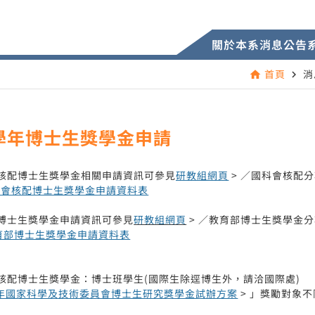
關於本系
消息公告
首頁
消
home
navigate_next
5學年博士生獎學金申請
會核配博士生獎學金相關申請資訊可參見
研教組網頁
> ／國科會核配
國科會核配博士生獎學金申請資料表
部博士生獎學金申請資訊可參見
研教組網頁
> ／教育部博士生獎學金
教育部博士生獎學金申請資料表
會核配博士生獎學金：博士班學生(國際生除逕博生外，請洽國際處)
5年國家科學及技術委員會博士生研究獎學金試辦方案
> 」獎勵對象