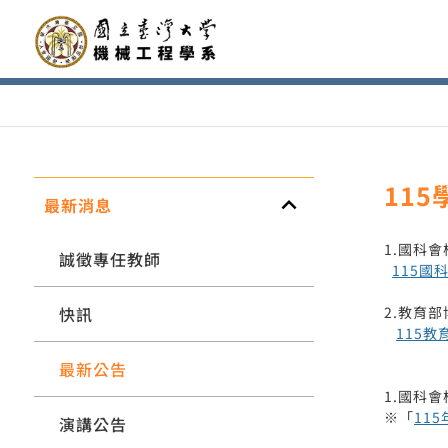
11
keyboard_arrow_up
最新消息
1.國科
誠徵專任教師
115
快訊
2.教育
115
最新公告
1.國科
※「
11
演講公告