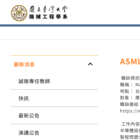
AS
keyboard_arrow_up
最新消息
職缺資
誠徵專任教師
職稱： Man
地點： 
快訊
對象： 應
職缺連結
https:/
最新公告
工作內容
半導體設
演講公告
製程問題