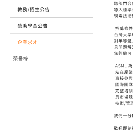
跨部門合
教務/招生公告
導入標準
現場技術
獎助學金公告
招募條
台灣大學
對半導體
企業求才
具問題解
無經驗可
榮譽榜
ASML 
站在產業
直接參與
國際團隊
完整培訓
具市場競
技術/管
我們十分
歡迎即刻投