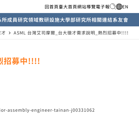
回首頁
臺大首頁
網站導覽
電子報
EN
系所成員
研究領域
教研設施
大學部
研究所
相關連結
系友會
求才
ASML 台灣艾司摩爾_台大徵才需求說明_熱烈招募中!!!!
navigate_next
招募中!!!!
ior-assembly-engineer-tainan-j00331062