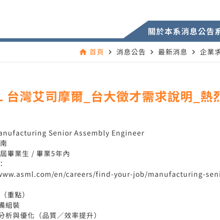
關於本系
消息公告
首頁
消息公告
最新消息
企業
home
navigate_next
navigate_next
navigate_next
ML 台灣艾司摩爾_台大徵才需求說明_熱烈
訊
ufacturing Senior Assembly Engineer
台南
屆畢業生 / 畢業5年內
：
/www.asml.com/en/careers/find-your-job/manufacturing-sen
（重點）
備組裝
分析與優化（品質／效率提升）