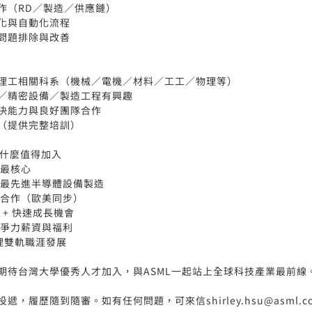
作（RD／製造／供應鏈）
化與自動化流程
問題排除與改善
件
理工相關科系（機械／電機／材料／工工／物理等）
／精密設備／製造工程有興趣
決能力與良好團隊合作
（提供完整培訓）
為什麼值得加入
最核心
最先進半導體設備製造
合作（歐美同步）
 + 快速成長機會
爭力薪資與福利
理雙軌職涯發展
期待台灣大學優秀人才加入，與ASML一起站上全球科技產業最前線
遞，履歷隨到隨審。如有任何問題，可來信shirley.hsu@asml.