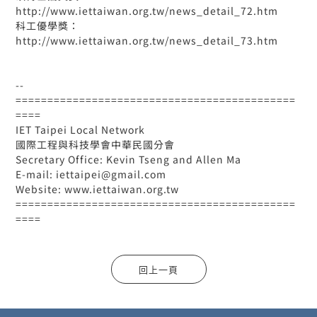
http://www.iettaiwan.org.tw/news_detail_72.htm
科工優學獎：
http://www.iettaiwan.org.tw/news_detail_73.htm
--
============================================
====
IET Taipei Local Network
國際工程與科技學會中華民國分會
Secretary Office: Kevin Tseng and Allen Ma
E-mail: iettaipei@gmail.com
Website: www.iettaiwan.org.tw
============================================
====