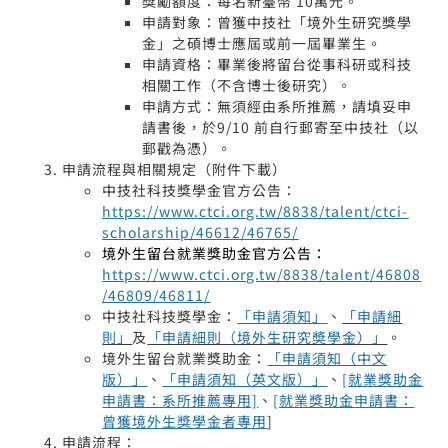
獎勵額度：每名新臺幣 10萬元。
申請對象：曾獲中技社「境外生研究獎學
金」之碩博士應屆或前一屆畢業生。
申請資格：畢業後將留台從事科研或科技
相關工作（不含博士後研究）。
申請方式：無須經由系所推薦，請填妥申
請書後，於9/10 前自行郵寄至中技社（以
郵戳為憑）。
申請流程與相關規定（附件下載）
中技社科技獎學金官方公告：
https://www.ctci.org.tw/8838/talent/ctci-
scholarship/46612/46765/
境外生留台就業獎助金官方公告：
https://www.ctci.org.tw/8838/talent/46808
/46809/46811/
中技社科技獎學金：
「申請須知」
、
「申請細
則」
及
「申請細則（境外生研究奬學金）」
。
境外生留台就業獎助金：
「申請須知（中文
版）」
、
「申請須知（英文版）」
、
[就業獎助金
申請書：系所推薦專用]
、
[就業獎助金申請書：
曾獲境外生獎學金者專用
]
申請流程：