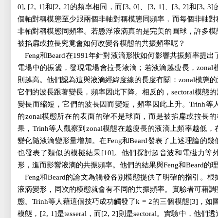
0], [2,
1]和[2,
2]的頻率相同，而[3,
0]、[3,
1]、[3,
2]和[3,
3
個軸對稱模態至少跟兩個非軸對稱模態同頻率，而每個非軸對
非軸對稱模態同頻率。若懸浮液滴真的是完美的圓球，許多模
被掐扁或拉長究竟會如何改變各模態的共振頻率呢？
Feng和Beard在1991年針對液滴形狀如何影響共振頻率提
電場中的振盪，發現電場會拉長液滴；若液滴越瘦長，zonal模態
則越高。他們認為這與液滴經緯度線的長度有關：zonal模態
它們的波長跟著變長，頻率因此下降。相反的，sectoral模
變長而縮短，它們的波長因而變短，頻率因此上升。Trinh等人並
的zonal模態所在的表面的確不是球面，而是被掐扁或拉長的橢球
果，Trinh等人觀察到zonal模態在越瘦長的液滴上頻率越
變化隨液滴變形量增加。在Feng和Beard發表了上述理論的幾個月後，Sur
也發表了類似的模擬結果[10]。他們探討超音波和電磁力
形，進而影響液滴的共振頻率。他們的結果與Feng和Beard的理
Feng和Beard的論文為觸發各別模態提供了明確的指引
液滴變形，同次的模態就會有不同的共振頻率。實驗者可藉調
態。Trinh等人藉這個技巧成功觸發了k
=
2的三個模態[3]，如
模態，[2,
1]是tesseral，而[2,
2]則是sectoral。實驗中，