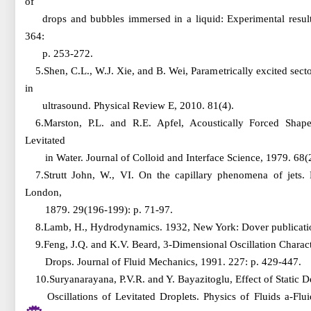
of
drops and bubbles immersed in a liquid: Experimental resul
364:
p. 253-272.
5.Shen, C.L., W.J. Xie, and B. Wei, Parametrically excited sector
in
ultrasound. Physical Review E, 2010. 81(4).
6.Marston, P.L. and R.E. Apfel, Acoustically Forced Shap
Levitated
in Water. Journal of Colloid and Interface Science, 1979. 68(
7.Strutt John, W., VI. On the capillary phenomena of jets.
London,
1879. 29(196-199): p. 71-97.
8.Lamb, H., Hydrodynamics. 1932, New York: Dover publicati
9.Feng, J.Q. and K.V. Beard, 3-Dimensional Oscillation Characte
Drops. Journal of Fluid Mechanics, 1991. 227: p. 429-447.
10.Suryanarayana, P.V.R. and Y. Bayazitoglu, Effect of Static 
Oscillations of Levitated Droplets. Physics of Fluids a-Fl