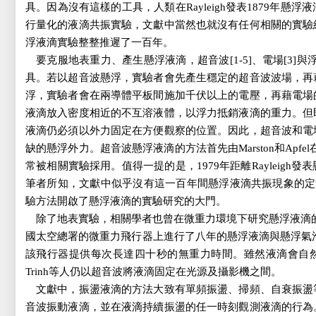
具。因為沒有這樣的工具，人類在Rayleigh發表1879年懸
行量化的液滴共振實驗，文獻中當然也就沒有任何相關的實驗
浮液滴實驗整整推遲了一百年。
要克服地表重力、產生懸浮液滴，超音波[1-5]、電場[3]與浮力
具。若以超音波懸浮，實驗者會先產生穩定的超音波波場，再
浮，實驗者會在兩導體平板間施加千伏以上的電壓，再藉電場
液滴放入密度相近的不互溶液體，以浮力抵銷液滴的重力。但
液滴仍必須以外力固定在方便觀察的位置。因此，超音波和電
缺的懸浮外力。超音波懸浮液滴的方法首先由Marston和Apfel
常被相關實驗採用。值得一提的是，1979年距離Rayleigh
筆者所知，文獻中似乎沒有這一百年間懸浮液滴共振現象的定量實驗。
驗方法開啟了懸浮液滴的實驗研究的大門。
除了地表實驗，相關學者也曾在微重力環境下研究懸浮液滴的共振
國太空總署的微重力飛行器上進行了八年的懸浮液滴與懸浮氣泡
該飛行器提供每次長達四十秒的無重力時間。雖然液滴會自
Trinh等人仍以超音波將液滴固定在光源及攝影機之間。
文獻中，振盪液滴的方法大致有單頻振盪、掃頻、自衰振盪
音波振動液滴，並在液滴持續振盪的任一時刻觀測液滴的行為