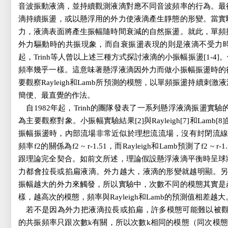
音波振動液滴，並持續觀測液滴對應不同音波頻率的行為。最
滴持續振盪，或以懸浮用的外力使液滴產生靜態的形變。當實
力，液滴表面將產生振幅隨時間衰減的自然振盪。就此，單頻
外力驅動時的共振現象，而自衰振盪表現的則是液滴不受力時
起，Trinh等人曾以上述三種方式探討液滴的小振幅振盪[1-4
頻率幾乎一樣。這意味著懸浮液滴因外力而做小振幅振盪時的
要觀察Rayleigh和Lamb所預測的模態，以單頻振盪持續刺
簡便、最直覺的作法。
自1982年起，Trinh的團隊發表了一系列懸浮液滴振盪實驗的成
為主要觀察對象。小振幅實驗結果[2]與Rayleigh[7]和Lam
振幅振盪時，內部流場非常近似於理想流流場，沒有封閉流線。另
頻率f2的關係為f2 ~ r-1.51，而Rayleigh和Lamb預測了f2
跟理論完全契合。如前文所述，理論假設懸浮液滴平衡時呈球
力都會拉長或掐扁液滴。外力越大，液滴的形變就越明顯。另
振幅越大的外力來觸發，所以實驗中，次數不同的模態其實是
樣，越高次的模態，頻率與Rayleigh和Lamb的預測值相差越大
若不是因為外力把液滴拉長或掐扁，許多模態可能難以被觀
的共振頻率只跟次數k有關，所以次數k相同的模態（同次模態）會