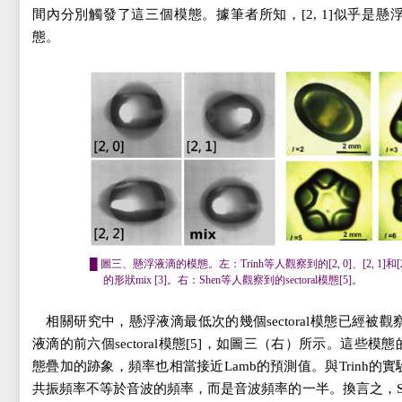
間內分別觸發了這三個模態。據筆者所知，[2,
1]似乎是懸浮
態。
█ 圖三、懸浮液滴的模態。左：Trinh等人觀察到的[2, 0]、[2, 1]
的形狀mix [3]。右：Shen等人觀察到的sectoral模態[5]。
相關研究中，懸浮液滴最低次的幾個sectoral模態已經被觀察
液滴的前六個sectoral模態[5]，如圖三（右）所示。這些
態疊加的跡象，頻率也相當接近Lamb的預測值。與Trinh的實
共振頻率不等於音波的頻率，而是音波頻率的一半。換言之，Shen