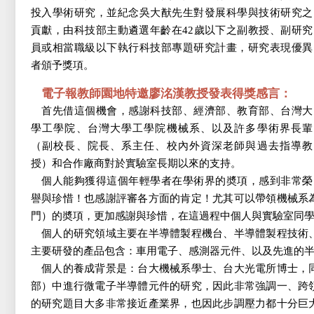
投入學術研究，並紀念吳大猷先生對發展科學與技術研究之
貢獻，由科技部主動遴選年齡在42歲以下之副教授、副研究
員或相當職級以下執行科技部專題研究計畫，研究表現優異
者頒予獎項。
電子報教師園地特邀廖洺漢教授發表得獎感言：
首先借這個機會，感謝科技部、經濟部、教育部、台灣大
學工學院、台灣大學工學院機械系、以及許多學術界長輩
（副校長、院長、系主任、校內外資深老師與過去指導教
授）和合作廠商對於實驗室長期以來的支持。
個人能夠獲得這個年輕學者在學術界的奬項，感到非常榮
譽與珍惜！也感謝評審各方面的肯定！尤其可以帶領機械系
門）的奬項，更加感謝與珍惜，在這過程中個人與實驗室同
個人的研究領域主要在半導體製程機台、半導體製程技術
主要研發的產品包含：車用電子、感測器元件、以及先進的
個人的養成背景是：台大機械系學士、台大光電所博士，
部）中進行微電子半導體元件的研究，因此非常強調一、跨
的研究題目大多非常接近產業界，也因此步調壓力都十分巨