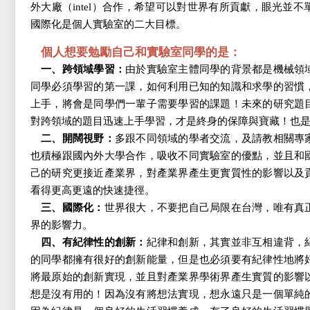
外大廠（intel）合作，希望可以對世界有所貢獻，眼光並
國際化是個人實驗室的二大目標。
個人想要勉勵自己和實驗室同學的是：
一、跨領域學習：
由於實驗室主體同學的背景都是機械領
同學必須學習的第一課，如何利用已知的知識和求學的習慣
上手，將會是同學們一輩子需要學習的課題！未來的研究題
對跨領域的題目迅速上手學習，才是終身的保障與寶藏！也
二、開闊視野：
多跟不同領域的學者交流，及請教相關專
也積極跟國內外大學合作，吸收不同實驗室的優點，並且和
己的研究更接近產業界，對產業界產生更實質性的影響以及
看得更高更遠的快速捷徑。
三、國際化：
世界很大，不要把自己局限在台灣，唯有真
界的影響力。
四、有紀律性的創新：
紀律和創新，其實並非互相違背，
的同學都擁有很好的創新能量，但是也必須要有紀律性地將
將最原始的創新實現，並且對產業界學術界產生實質的影響
想是沒有用的！因為沒有將想法實現，想永遠只是一個單純