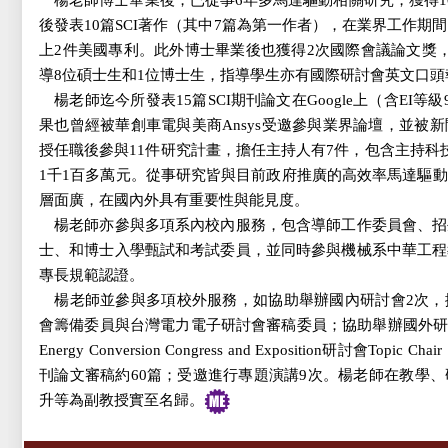
楊老師博士畢業後，已從事6年多馬達驅動相關研究，獲得1
後發表10篇SCI著作（其中7篇為第一作者），在業界工作期間
上2件美國專利。此外博士畢業後也獲得2次國際會議論文獎，包含1次F
導8位碩士生和1位博士生，指導學生亦有國際研討會英文口頭
楊老師迄今所發表15篇SCI期刊論文在Google上（含EI等
果也曾經被華創車電與美商Ansys受邀參與業界論壇，並被
授任職後參與11件研究計畫，擔任主持人有7件，包含主持科
1千1百多萬元。從事研究皆與目前政府推廣的高效率馬達驅
層面廣，在國內外具有重要性與能見度。
楊老師亦參與多項系內校內服務，包含導師工作委員會、招
士、和博士入學甄試和考試委員，並同時參與機械系中華工程
專長規範認證。
楊老師並參與多項校外服務，如協助舉辦國內研討會2次，
會籌備委員與台灣電力電子研討會審稿委員；協助舉辦國外研討會2
Energy
Conversion Congress and Exposition研討會To
刊論文審稿約60篇；受邀進行專題演講9次。楊老師在教學
升等為副教授實至名歸。