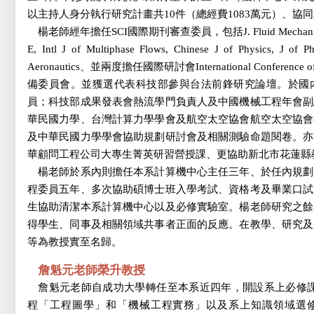
以主持人身分執行研究計畫共10件（總經費1083萬元）、協同
楊老師經年擔任SCI國際期刊審查委員，包括J. Fluid Mechanics, Physi
E, Intl J of Multiphase Flows, Chinese J of Physics, J of P
Aeronautics、並兩度擔任國際研討會International Conference of Mu
備委員會。並獲選代表科技部參與台法前鋒研究論壇。於國
員；科技部成果發表會熱流學門負責人及中國機械工程年會副
華民國力學、台灣計算力學學會及航空太空協會航空太空協會
及中華民國力學學會協助規劃研討會及相關測驗命題閱卷。亦
華顧問工程公司大專生菁英研習營授課、更協助新北市花蓮縣
楊老師於系內則擔任本系計算機中心主任三年、於任內規劃
程委員五年、多次協助碩博士班入學考試、資格考及畢業口試
生協助清潔本系計算機中心以及必修實驗室。楊老師研究之餘
得學生、同事及相關領域共事者正面的反應。在教學、研究及
等為教授實至名歸。
詹魁元老師榮升教授
詹魁元老師自成功大學轉任至本系近四年，開設系上必修
程「工程圖學」和「機械工程實務」以及系上知識領域選