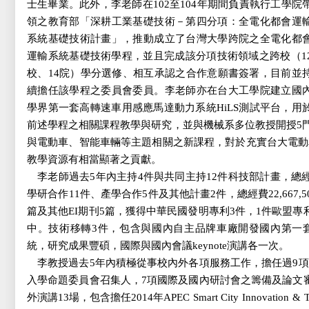
士生畢業。此外，李老師在102至104年期間負責執行工學院
領之教育部「深耕工業基礎技術－第四分項：全電化都會運
系統基礎技術計畫」，推動成立了台灣大學跨院之全電化都
運輸系統基礎技術學程，並且完成該分項技術領域之跨校（1
校、14院）學分選修、相互承認之合作意願書簽署，目前並
續擔任該學程之委員會委員。李老師亦在台大工學院建立國
學界第一套高轉速車用感應馬達動力系統HiLS測試平台，用
前述學程之相關課程教學與研究，並與機械系多位教授開授5
與電動車、智能車輛等主題相關之新課程，對於充實台大電動
教學資源有相當顯著之貢獻。
李老師過去5年內主持4件與共同主持12件科技部計畫，總經費12
學研合作11件、產學合作5件及其他計畫2件，總經費22,667,
篇及其他EI期刊5篇，獲得中華民國發明專利3件，1件歐盟
中。技術移轉3件，包含與國內自主品牌車廠開發國內第一
統，研究成果豐碩，國際與國內會議keynote演講各一次。
李教授過去5年內積極從事校內外各項服務工作，擔任過9
入學命題委員會召集人，7項國際及國內研討會之籌備及論文
外演講13場，包含擔任2014年APEC
Smart City
Innovation
&