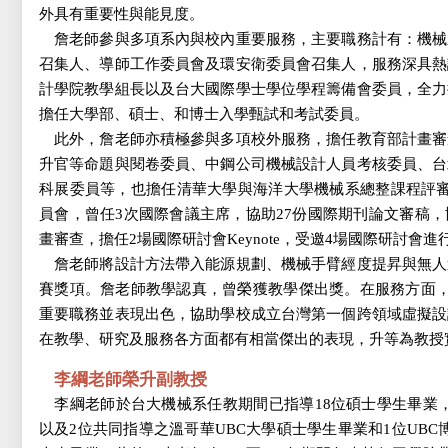
外具有重要性與能見度。
詹老師參與多項系內與校內重要服務，主要職務計有：機械
召集人、導師工作委員會及環安衛委員會召集人，服務深具熱
計學院教學組長以及台大國際學士學位學程籌備會委員，全力
擔任大學部、碩士、和博士入學甄試和考試委員。
此外，詹老師亦積極參與多項校外服務，擔任教育部計畫審
升官等命題與閱卷委員、中鋼公司機械設計人員考核委員、台
科展委員等，也擔任清華大學與海洋大學機械系總整課程評審
員會，曾任3次國際會議主席，協助27份國際期刊論文審稿
畫審查，擔任2場國際研討會Keynote，受邀4場國際研討會進
詹老師將設計方法帶入能源規劃、機械手臂經度提昇與無人
賽獎項。詹老師教學認真，曾榮獲教學傑出獎。在服務方面，
重要職務並表現出色，協助學校成立台灣第一個跨領域虛擬設
在教學、研究及服務各方面都有相當傑出的表現，升等為教授
李綱老師榮升副教授
李綱老師於台大機械系任教期間已指導18位碩士學生畢業
以及2位共同指導之溫哥華UBC大學碩士學生畢業和1位UBC