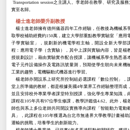
Transportation
session之主講人。李老師在教學、研究及
實至名歸。
楊士進老師榮升副教授
楊士進老師擁有德州儀器四年工作經驗，任教後為機械系
取學校補助經費約150萬，建立大學部重點教學實驗室「應用
子學實驗室」，規劃新的機電學程主軸，開設全新大學部
程：應用電子學（含實驗），其中上課與實驗內容，皆是楊
授規劃設計，藉由實驗實作配合授課，讓機械系學生熟悉基
電子元件設備操作及電路訊號量測，預期使學生朝向未來機
工業的趨勢，電機驅動式機器進行學習。
楊老師亦開設系上研究所控制組必選課程「數位控制」，
堂上所準備的教材，都是根據美國4年業界工作經驗整理而成
並且安排校外專業學者課堂特別授課，強化學生專業知識，
課程在105年共有97位學生修課，教學評鑑值4.62。此外，楊
師也與系上多位老師共同開設實務導向課程「智能動力電動
具」，此課程在105年獲選為台北市無邊界大學教學計畫補
運輸的挑戰，培養學生的創新能力。