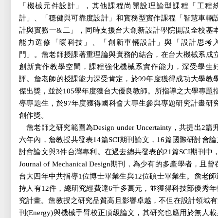
「機械元件設計」，其他課程尚開設理論型課程「工程
計」、「穩健與可靠度設計」和實務型實作課程「智慧車輛
計與實務一&二」，同時支援台大創新設計學院開設全校基
能力選修「暖科技」、「創新車輛設計」與「設計思考
門」。詹老師授課著重理論與實務的結合，在台大機械系成
創新實作教學空間，課程強化機械系實作能力，深受學生
評。詹老師的授課能力深受肯定，於99年度獲得成功大學教
傑出獎，並於105學年度獲台大優良教師。所指導之大學專題
導專題生，於97年度獲得國科會大專生參與專題研究計畫研
創作獎。
詹老師之研究範圍為Design under Uncertainty，
六年內，詹教授共發表14篇SCI期刊論文，16篇國際研討會論
討會論文與3件台灣專利。在過去總共發表的21篇SCI期刊
Journal of Mechanical Design期刊，為少有的多產學者，且曾
台大四年中共指導1位博士畢業生與12位碩士畢業生。詹老師
持人有12件，總研究經費達6千多萬元，並獲得科技部優秀
究計畫。詹教授之研究品質高且影響卓越，不但在設計領域有
刊(Energy)與機械手臂校正頂級論文，其研究也應用於無