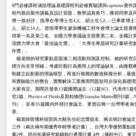
8門必修課程涵括理論基礎課程到必修實驗課與capstone實作
程均親自製作講義及設計習題，教學認真善巧，獲得同學及
儕一致好評。指導在學博士生4人、碩士生5人；已畢業博士
人、碩士16人。曾指導學生參加機械工程年會博士論文競賽
得第一名及第三名、全國力學會議論文競賽第二名、全國計
流體力學大會「最佳論文獎」、「大專生專題研究計畫研究
作獎」。
楊老師的研究重點是固液二相流動預測及控制。她的研究
標方向非常明確，考慮巨觀行為應用上的理論缺失，由微觀
制建立起創新的理論模型，再進行複雜的數值模擬分析，最後
和實驗能力的整合，實際解決工業應用問題並同步深化基礎理
大家肯定。期間共發表13篇國際論文（12篇SCI、代表作5篇包括Journa
究2篇、Physics of Fluids及顆粒物理Granular Matter期
刊）、並有35篇國內外研討會論文、更曾以唯一台灣學者身
章。
楊老師曾獲科技部吳大猷先生紀念獎提名、兩次研討會論文
三件（兩次兩年期優秀年輕學者計畫）、台灣大學優勢重點拔
畫2件。同步拓廣研究範疇執行產學計畫 4件（儀科中心、東