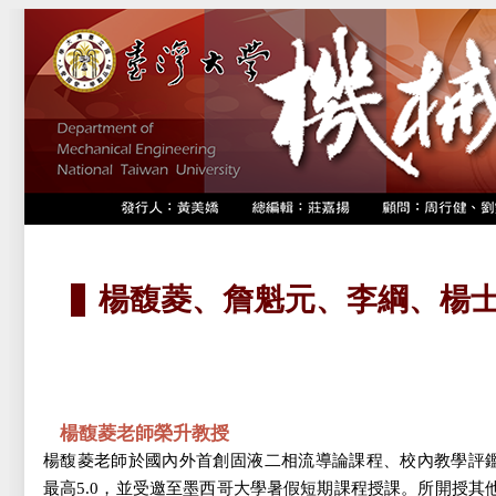
楊馥菱、詹魁元、李綱、楊
楊馥菱老師榮升教授
楊馥菱老師於國內外首創固液二相流導論課程、校內教學評
最高5.0，並受邀至墨西哥大學暑假短期課程授課。所開授其