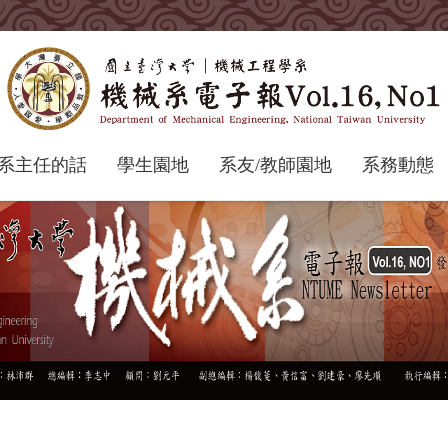
系主任的話
學生園地
系友/教師園地
系務動態