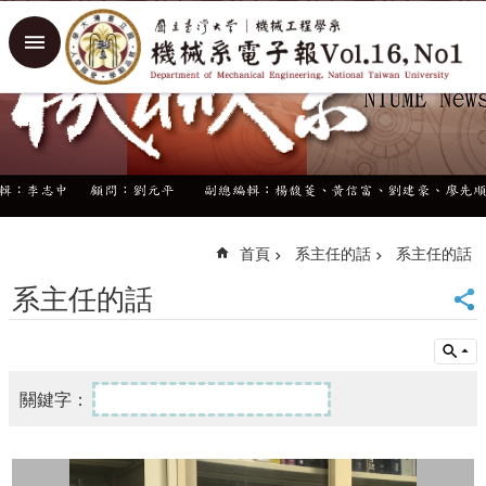
跳到主要內容區塊
進
階
搜
尋
回
首
頁
臺
大
首頁
系主任的話
系主任的話
首
系主任的話
頁
臺
大
機
械
系
網
站