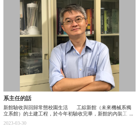
特
別
報
導
焦
點
人
物
科
普
園
地
系主任的話
系
主
新館驗收與回歸常態校園生活 工綜新館（未來機械系獨
任
立系館）的土建工程，於今年初驗收完畢，新館的內裝工
的
程，教學實驗室（第一部分）也終於在二月底第五次的招標
2023-03-30
話
順利有廠商投標並得標，要開始如火如荼的進行，預估8-9月
時會完成。其他空間的內裝標案，相關文件準備已接近完
學
成，最近會開始招標，若一切順利，整個內裝工程會在2024