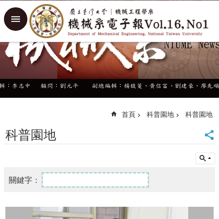
跳到主要內容區塊
進
階
搜
尋
回
首
頁
臺
大
首頁
科普園地
科普園地
首
科普園地
頁
臺
大
機
械
系
網
站