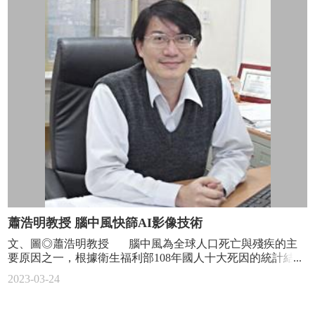
特
別
報
導
焦
點
人
物
科
普
園
地
蕭浩明教授 腦中風快篩AI影像技術
系
主
文、圖◎蕭浩明教授 腦中風為全球人口死亡與殘疾的主
任
要原因之一，根據衛生福利部108年國人十大死因的統計結
的
果，腦血管疾病名列十大死因第四位，相關醫療費用每年超
2023-03-24
話
過190億元。腦中風部份成因為腦部血流受阻，導致腦部缺氧
而引發功能障礙的腦血管疾病，若無法即時接受治療，將會
學
導致嚴重殘疾，不僅造成病患與照顧者沈重的負擔，也可能