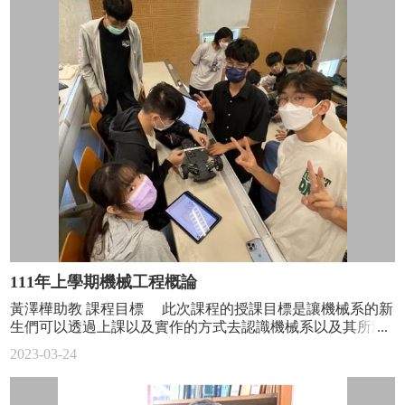
創造了八連勝的奇蹟，本賽季我還是沒有很認真在追。但我
記得大家總是說伊利諾會是個專心念書的好地方，心裡暗想
預錄了今年的超級盃，打算仔細來欣賞裡面的廣告。超級盃
著大概因為除了念書就只剩吃玉米了吧！殊不知隨著一年又
的廣告其實是很好的indicator，把時間軸拉長的話，就能夠看
一年，才發現不單只是讀書，更是學習如何生活；而這裡的
出美國主流的時代潮流演變。我很想知道，有沒有人特別在
玉米更也不是拿來吃的，是餵養用的飼料（真的很沒有味
做超級盃廣告的相關研究，我覺得一定會提出很有意思的觀
道）。出國前帶著各種的期望與想像，時至今日有的相符、
察。 在這二十年之間，超級盃廣告的確呈現了明顯的差
有的徹底相反，也有的還未完成。然而這不是因為出國求學
異。例如，以前的啤酒廣告非常非常的多，但這次不僅啤酒
才會發生，本來對於人生的期盼就會有起有落，不會只因為
廣告變少了，我甚至看到了前所未見的烈酒廣告。後來在新
換了地點，人生就一切完美，或人生就此改變，自己的生命
聞上看到，美國人的烈酒銷售在市場上的佔比已超越了啤
歷程也只有走過才會體會。 研究生生涯剛開始除了適應上
酒，顯示出超級盃廣告的確很具有市場指標性。比烈酒還令
課、習慣生活，最讓我頭痛的就是找到合適的研究主題，更
我驚訝的，是出現了軟調的宗教廣告，這是否暗示著美國社
確切的說：問到對的問題。幾乎前幾個月的研究都在做反覆
會某個面向的極端化，很值得推敲。在2023年廣告裡，特別
的事：閱讀文獻、簡報給指導教授、討論研究方向、發現沒
刻意被呈現的是所謂的underrepresented group，即廣告裡都會
有好的問題、換新領域，然後再做一樣的輪迴。第一年還沒
出現一定比例的少數族裔、女性、LGBTQIA+ (Lesbian, Gay,
結束，我就在想還是念個碩士就去工作吧！意外也總是接二
Bisexual, Transgender, Queer or Questioning, Intersex, Asexual,
連三，在剛暴風雪結束的後幾天，無預警的急性盲腸炎直接
and More)、銀髮族等。每次重大比賽唱完美國國歌都會有戰
111年上學期機械工程概論
讓我連研究都不用做了，一天中發生了許多我從來沒想過會
鬥機群飛過賽場(flyover)，本次超級盃是第一次全由女性飛官
發生的經歷：做腹腔檢查時在電腦斷層掃描儀內反胃嘔吐、
黃澤樺助教 課程目標 此次課程的授課目標是讓機械系的新
來執飛，其中包含了兩架F/A-18F「超級大黃蜂」、一架F-
在急診室內跟護理師不斷哀求打嗎啡止痛、主治醫師開刀完
生們可以透過上課以及實作的方式去認識機械系以及其所涵
35C「閃電II」、及一架EA-18G「咆哮者」電子作戰機，以
後跟我說：「再晚一小時就來不及了」，以及在出院時看到
蓋到的知識領域的應用以及工程倫理等相關內容，其中包含
慶祝美國海軍產生第一位女性飛官的五十週年。 大家不要
2023-03-24
天價的帳單（還好學生保險幾乎付了全部，若生病還是要馬
透過力學觀點去分析一個機械系統，機構與感測整合實務，
小看這些廣告裡所呈現出來的平權意識。受到美中貿易戰與
上就醫！）或許真的是大難不死必有後福，在第一年即將結
團隊合作的學習，學習生涯規劃，理解機械系各必修知識以
疫情時缺晶片等等要素的影響，臺灣近期在國外的能見度很
束的尾聲，最終在研究主題上找到了方向，而解決問題的方
及訓練等。 此堂課雖名為概論課，但實作和實驗紀錄對於