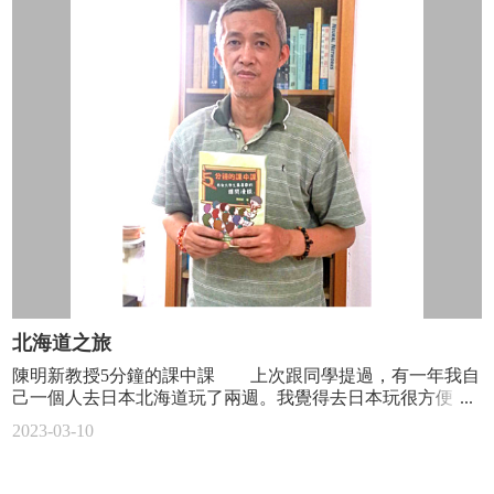
高，我在不同國家都被問到了「臺灣為何不想變成中國的一
法也因為之前大量的文獻閱讀而有了很多清晰的想法，讓之
此堂課程的占比相當重，其目的是讓同學們能夠提前練習何
部份？」這時，我只要回答：「臺灣是一個同性婚姻已經合
後的三、四年都可以圍繞在同一個主題上做不同的研究發
謂一個完整的實驗記錄，如果去設計實驗量測特定數值，以
法的國家。」所、有、人都會立刻理解到臺灣與中國的差
展。 學期間的生活，除了研究就是教學了。在出國的前
及要怎麼寫出一份具有說服力的實驗報告。以一位過來的身
異，並且開始很同情臺灣的處境，比先前努力半天的其他論
一年有機會留在系上擔任專任教學助教，也因此可以比較美
分來看，這些能力在大二大三以及往後的工作中都會常常用
述都更強力而有用。性別平權其實也是加州目前中小學教育
國與臺灣的助教的經驗。出國前總是聽說國外的學生很會問
到，是身為機械系學生不可缺少的技能，舉例來說大三的機
裡很重要的一環，因為下一代的關係，我的朋友們都很努力
問題，但我覺得其實是會問問題的學生在哪裡都會問，只要
械量測實驗、機械設計、機械工程實務等課程中都會需要使
地學習，想要跟上，但正確使用pronouns卻深具挑戰性。所
想問，問就問就對了，不論在臺灣或在美國，都會有很多學
用到，更不用說往後的工程師生活。所以透過此次課程的機
謂的pronoun，是目前email裡簽名檔的標配，亦即大家會直接
生問問題，最大的不同點是，在這裡一門課程會有不少個教
會提前讓學生認識如何實作、寫報告有助於其往後的學習以
在email最下方寫清楚希望別人怎麼稱呼自己。常見的是
學助教（大概每三十個學生就有一個助教，如果有實驗課會
及工作。 Arduino實作 而此次的實作目標與以往不同，希
he/him/his（男性用法）或者是she/her/hers（女性用法），但
有更多的助教），因此可以更了解每個學生。另外關於實驗
望學生們可以透過Arduino搭配其感測元件(紅外線感測儀)來
也有人是they/them/theirs（中性性別用法），這時身為ESL
課，之前在臺大當助教時的學生，之後也來這裡念書求學的
設計一個具有量測 MCK SYSTEM 震盪頻率的裝置，並且搭
(English as the Second Language)人的V君就開始錯亂了，為何
學弟，來做研究後小小的後悔當初在量測原理與機工實驗課
配Matlab程式的輔助來推算出特定阻尼系統的震盪頻率。首
只有一個人也可以用they/them/theirs？這不是一群人的複數用
時沒有好好的學 LabVIEW，來這裡做研究時還是要重頭學
先會介紹Arduino這個在往後實作課程中都會常常使用到的開
法嗎？原本就覺得自己英文不大好，這時因為腦袋打結，就
起。我也想到自己如果沒有第一年認真的讀過很多的文獻，
發系統，可以將這個系統看成是人的大腦藉由收到特定訊號
覺得更不好了～後來V君想了一個權衡之計，直接叫名字算
之後就算找到好題目，也想不到要用什麼方法來解決問題。
(Input)後生成預先寫好的指令，其可以是控制馬達的轉速或
了，免得用錯pronoun更加之大糟糕。 是的，對於目前的加
或許很多事在當下都會覺得徒勞無功，但也只有在曾經努力
北海道之旅
是轉角等等的輸出。課程中包含了基本指令集的介紹，基本
州來講，語言的正確性非常地重要，影響的層面也不僅止於
後，事後回頭才會發覺一切的付出，都會默默地有所回饋。
的程式除錯方法，最後是紅外線感測儀的原理、函式、以及
陳明新教授5分鐘的課中課 上次跟同學提過，有一年我自
你平常如何稱呼小孩的好朋友，連程式碼都要講求用詞遣字
在研究與教學之餘，享受生活也是國外求學的很大一部
接線等等。 █ Arduino搭配紅外線感測器 Matlab使用 而在
己一個人去日本北海道玩了兩週。我覺得去日本玩很方便，
不能冒犯到任何族群。在Intel任職的P君說，他們公司好幾年
分，正確地來說，應該是人生的很大一部分。一早清晨眼睛
Matlab的部分，我們提供學生Matlab使用的授權並且協助其完
第一治安良好，所以安全問題可以比較放心。第二語言可以
前就修改了程式碼，裡面不能出現master與slave了，要改成
睜開時，起床的動力除了指導教授清晨六點傳來的訊息也需
2023-03-10
成安裝設定等等基本操作。在課程中介紹了Matlab的使用方
溝通，年紀大的就用漢字筆談，年紀輕的就用英文溝通。
server與client，但常常在開會時大家腦袋改不過來，「你說什
要著對休閒娛樂的期盼！壓力是自我學術能力的提升，而休
式：從變數的設定到函數的撰寫皆有提供完整的範例，同學
我到了北海道的札幌市，第一個參觀的是東北帝國大學。在
麼….？這邊的client指的是….. 喔對對對就是slave。」不要
憩則是回顧與觀察自我的價值：每日的休息、每周的運動、
們只需要微調一些數值即可得到MCK系統分析的數值以及數
校園中，有一個景點，是一棵非常非常高的樹，我忘了是什
笑，老實說我很佩服他們的毅力與努力，雖然到頭來Stanford
每月的放風及每學期的旅遊，都能更加豐富我的人生經驗。