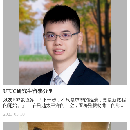
訂
前後轉播超級盃的比賽。當年臺灣曾經盜版印刷過一部日本
閱
漫畫「橄欖球之鷹」，所以我早早就搞懂了美式橄欖球的玩
本
法規則，對於舊金山四九人隊的傳奇四分衛Joe Montana也朗
報
朗上口。 只是，在2008年的超級盃發生了一件傷心事，讓
我很長一段時間失去了看美式橄欖球的熱情。在那個賽季
歷
(2007)裡，新英格蘭愛國者隊達成了一項前所未有的輝煌戰
史
績，季內賽的16場比賽全贏。我那時是該隊四分衛Tom Brady
報
的大粉絲（真的不是只因為他長的帥），於是發願要很有現
場感的「到美國看電視直播」。我知道這聽起來很弱，但超
區
級盃的門票很貴，我從沒想過要去現場，坐在最高處俯看跟
米粒一樣大的真人打比賽。反而是在地看電視直播有一個很
大的優點，那就是連廣告也播出（廢話）。超級盃的廣告是
著名的燒錢，而且很多時候就只播出那麼一次，看廣告有時
候比看比賽更有樂趣。於是2008年初我安排了一趟旅程，除
了美西之外，還順道去墨西哥的坎昆(Cancún)半島、往下繞
UIUC研究生留學分享
到我們的邦交國瓜地馬拉及（有點危急的）宏都拉斯，來個
馬雅文明之旅，最終的highlight就是繞回舊金山灣區看超級
系友B02張恆昇 『下一步，不只是求學的延續，更是新旅程
盃。結果…… 從坎昆直飛舊金山的回程飛機發生機械故障，
的開始。』 在飛越太平洋的上空，看著飛機椅背上的顯示
我硬生生在坎昆的機場旅館多待了一個晚上，不僅錯過了超
器，當時還不了解，接下來的挑戰不僅是研究所，更是人生
2023-03-10
級盃，更糟的是，達成完美賽季的Tom Brady還輸掉了本季最
的下一個階段。 從芝加哥轉機飛往香檳大學城，在不到一
後一場，也是最重要的比賽。 時間快轉到2022年，即使四
小時的航程，狹小的三排座客機才剛起飛就準備著陸了，窗
九人隊的年輕四分衛 Brock Purdy，在季中替補上陣的情況下
外的景色也很快的從高樓林立下降成遍地結穗的玉米田。還