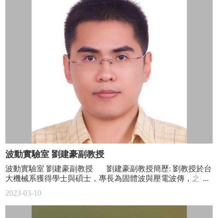
特
別
報
導
焦
點
人
物
科
普
園
地
波動實驗室 劉建豪副教授
系
主
波動實驗室 劉建豪副教授 劉建豪副教授簡歷: 劉教授於台
任
大機械系獲得學士與碩士，專長為固體波與壓電波傳，之後
的
於美國威斯康辛大學獲得電機博士，專長為電波與天線。劉
2023-03-10
話
教授的研究為跨領域專長，結合機械固體波傳與電磁波天
線，應用於設計各頻段濾波器、半導體感測器與生物感測
學
器。 實驗室的研究為應用週期結構或局部共振腔結構於