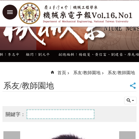
跳到主要內容區塊
進
階
搜
尋
回
首
頁
臺
大
首頁
系友/教師園地
系友/教師園地
首
系友/教師園地
頁
臺
大
機
械
系
網
站