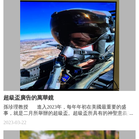
生
設計聲波濾波器、電波頻率選擇表面與紅外光感測器，透過
園
共振吸收或增強波的能量。近年研究主題包含1. 壓電超晶格
地
天線2. 電磁頻率選擇表面3. 長波長光感測器4.表面電漿應用
於兆赫波與表面聲波。詳細敘述如下: 1.壓電超晶格天線
系
根據壓電超晶格所引發的晶格機械振動能夠使電磁波在遠小
友/
於波長的尺寸下，藉由極子在頻帶間隙最大化輻射效果，學
教
理上，首先提出壓電超晶格具備天線之功能，其尺寸遠小於
一般天線，未來可廣泛應用於國防科技與低頻通訊系統。 2.
師
電磁頻率選擇表面 研究電磁波穿隧效應現象與應用在設計
園
高功率微波頻率選擇表面，於2018年幫中科院設計頻率選擇
地
表面，可抵抗高達25 kW入射波能量，且無空氣電漿解離發
生。 3.長波長光感測器 4.表面電漿應用於兆赫波與表面聲波
系
實驗室儀器設備: 電磁有限模擬軟體(CST、HFSS)、多物理
務
量模擬軟體(Comsol)、工作站、網路分析儀、阻抗分析儀、
動
微機電無塵室等。 點閱人數
態
超級盃廣告的萬華鏡
機
孫珍理教授 進入2023年，每年年初在美國最重要的盛
械
事，就是二月所舉辦的超級盃。超級盃所具有的神聖意義其
風
實外國人很難理解，因為有在玩美式橄欖球的國家很有限，
2023-03-22
雲
據我所知除了美國之外，應該只有日本、韓國與墨西哥。理
榜
論上來講，職業棒球(MLB)跟籃球(NBA)的總決賽不是應該觀
眾更多嗎？但在我唸小學的年代，臺灣即開始在過農曆年的