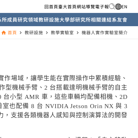
回首頁
臺大首頁
網站導覽
電子報
EN
系所成員
研究領域
教研設施
大學部
研究所
相關連結
系友會
首頁
教研設施
教學實驗室
機器人實作實驗室簡介
home
navigate_next
navigate_next
navigate_next
實作場域，讓學生能在實際操作中累積經驗、
協作型機械手臂、2 台搭載達明機械手臂的自主
 台小型 AMR 車，這些車輛均配備相機、2D
 台 NVIDIA Jetson Orin NX 與 3
供強大算力，支援各類機器人感知與控制演算法的開發