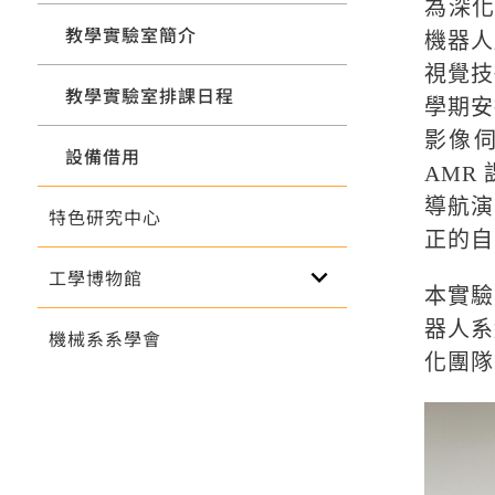
為深化
教學實驗室簡介
機器人
視覺技
教學實驗室排課日程
學期安
影像伺
設備借用
AMR
導航演
特色研究中心
正的自
keyboard_arrow_down
工學博物館
本實驗
器人系
機械系系學會
化團隊