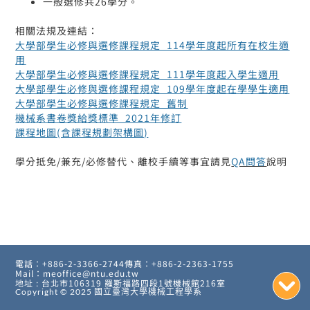
一般選修共26學分。
相關法規及連結：
大學部學生必修與選修課程規定_114學年度起所有在校生適
用
大學部學生必修與選修課程規定_111學年度起入學生適用
大學部學生必修與選修課程規定_109學年度起在學學生適用
大學部學生必修與選修課程規定_舊制
機械系書卷獎給獎標準_2021年修訂
課程地圖(含課程規劃架構圖)
學分抵免/兼充/必修替代、離校手續等事宜請見
QA問答
說明
電話：+886-2-3366-2744
傳真：+886-2-2363-1755
Mail：meoffice@ntu.edu.tw
地址 : 台北市106319 羅斯福路四段1號機械館216室
Copyright © 2025
國立臺灣大學機械工程學系