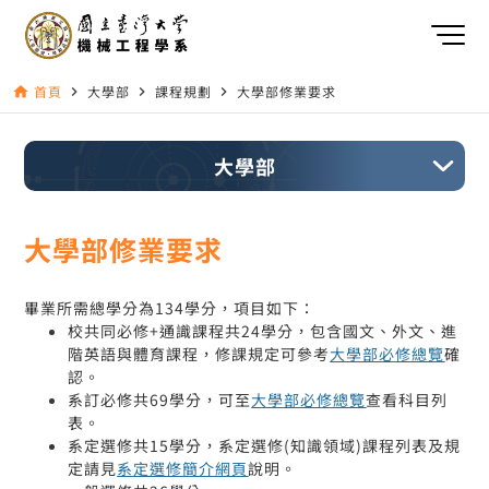
首頁
大學部
課程規劃
大學部修業要求
home
navigate_next
navigate_next
navigate_next
大學部
大學部修業要求
畢業所需總學分為134學分，項目如下：
校共同必修+通識課程共24學分，包含國文、外文、進
階英語與體育課程，修課規定可參考
大學部必修總覽
確
認。
系訂必修共69學分，可至
大學部必修總覽
查看科目列
表。
系定選修共15學分，系定選修(知識領域)課程列表及規
定請見
系定選修簡介網頁
說明。