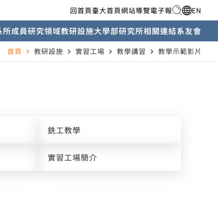
回首頁
臺大首頁
網站導覽
電子報
EN
系所成員
研究領域
教研設施
大學部
研究所
相關連結
系友會
首頁
教研設施
實習工場
教學講習
教學示範影片
navigate_next
navigate_next
navigate_next
navigate_next
銑工教學
實習工場簡介